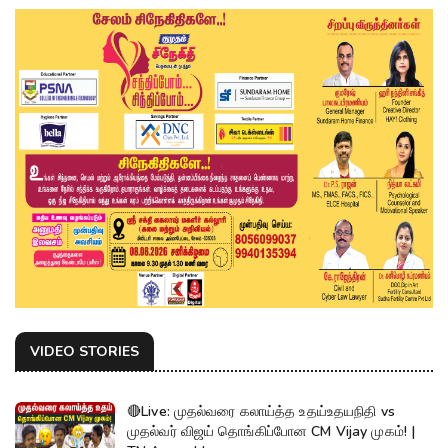
VIDEO STORIES
🔴Live: முதல்வரை கலாய்த்த உதய்உதயநிதி vs
முதல்வர் விஜய் தொங்கிப்போன CM Vijay முகம்! |