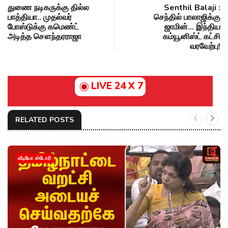
துணை நடிகருக்கு தில்ல
Senthil Balaji :
பாத்தியா.. முதல்வர்
செந்தில் பாலாஜிக்கு
போஸ்டுக்கு கமெண்ட்
ஜாமின்... இந்திய
அடித்த சௌந்தரராஜா
கம்யூனிஸ்ட் கட்சி
வரவேற்பு!
LIVE 24 X 7
RELATED POSTS
வீடியோ ஸ்டோரி