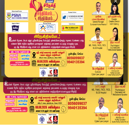
×
Home
வீடியோ ஸ்டோரி
நீதிமன்ற வளாகத்தில் பிரபல ரவுடி அதிரடி கைது