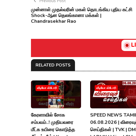
Previous Post
முன்னாள் முதல்வரின் மகள் தொடங்கிய புதிய கட்சி
Shock-ஆன தெலங்கானா மக்கள் |
Chandrasekhar Rao
L
RELATED POSTS
வீடியோ ஸ்டோரி
வீடியோ ஸ்டோரி
கேரளாவில் சோக
SPEED NEWS TAMIL
சம்பவம்..! முதியவரை
06.08.2026 | விரைவுச
மீட்க உயிரை கொடுத்த
செய்திகள் | TVK | D