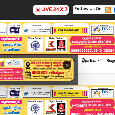
Follow Us On
LIVE 24 X 7
ு
சினிமா
அரசியல்
விளையாட்டு
இந்தியா
மேல
×
2026 | Tamil News Today ...