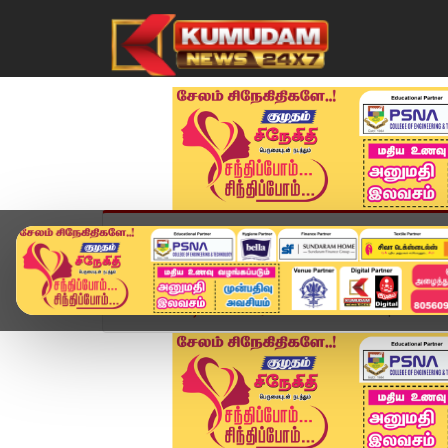
முகப்பு
விளையாட்டு
அண்மை
தமிழ்நாட
Home
வீடியோ ஸ்டோரி
District News | 25 APR 