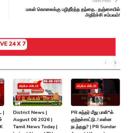
Next Post
மகள் கொலைக்கு பழிதீர்த்த தந்தை.. தஞ்சையில்
அதிர்ச்சி சம்பவம்!
IVE 24 X 7
வீடியோ ஸ்டோரி
வீடியோ ஸ்டோரி
 |
District News |
PR சுந்தர் மீது பாலி*ல்
நி
்
August 06 2026 |
குற்றச்சாட்டு..! என்ன
த
MK
Tamil News Today |
நடந்தது? | PR Sundar
மு