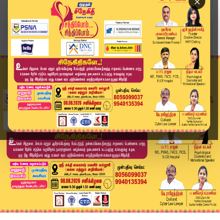
×
Home
வீடியோ ஸ்டோரி
🔴LIVE : Joseph Vijay | ‘ஜோசப் விஜய் எனும் நான்...