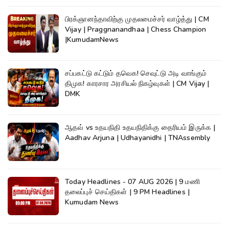
பிரக்ஞானந்தாவிற்கு முதலமைச்சர் வாழ்த்து | CM
Vijay | Praggnanandhaa | Chess Champion
|KumudamNews
சப்பகட்டு கட்டும் தவெக! செவுட்டு அடி வாங்கும்
திமுக! காரசார அரசியல் நிகழ்வுகள் | CM Vijay |
DMK
ஆதவ் vs உதயநிதி உதயநிதிக்கு தைரியம் இருக்க |
Aadhav Arjuna | Udhayanidhi | TNAssembly
Today Headlines - 07 AUG 2026 | 9 மணி
தலைப்புச் செய்திகள் | 9 PM Headlines |
Kumudam News