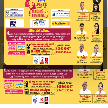
×
Home
வீடியோ ஸ்டோரி
Mettur Dam Water Open Today | மேட்டூர் அணையிலிர...