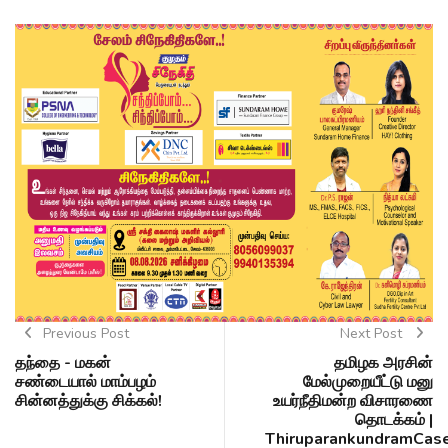
Previous Post
Next Post
தந்தை - மகன்
தமிழக அரசின்
சண்டையால் மாம்பழம்
மேல்முறையீட்டு மனு
சின்னத்துக்கு சிக்கல்!
உயர்நீதிமன்ற விசாரணை
தொடக்கம் |
ThiruparankundramCas