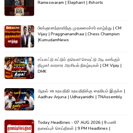
Rameswaram | Elephant | #shorts
பிரக்ஞானந்தாவிற்கு முதலமைச்சர் வாழ்த்து | CM
Vijay | Praggnanandhaa | Chess Champion
|KumudamNews
சப்பகட்டு கட்டும் தவெக! செவுட்டு அடி வாங்கும்
திமுக! காரசார அரசியல் நிகழ்வுகள் | CM Vijay |
DMK
ஆதவ் vs உதயநிதி உதயநிதிக்கு தைரியம் இருக்க |
Aadhav Arjuna | Udhayanidhi | TNAssembly
Today Headlines - 07 AUG 2026 | 9 மணி
தலைப்புச் செய்திகள் | 9 PM Headlines |