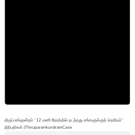
திருப்பரங்குன்றம் “12 மணி நேரத்தில் நடந்தது எங்களுக்குத் தெரியும்”
நீதிபதிகள் |ThiruparankundramCase