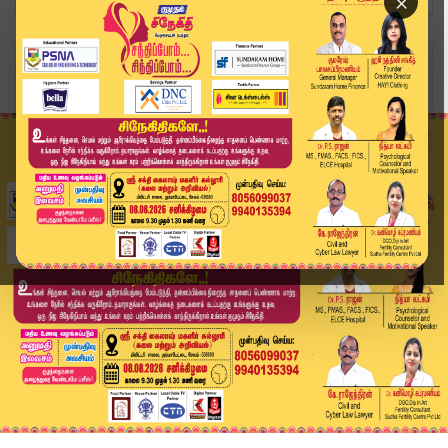
×
Home
வீடியோ ஸ்டோரி
திருப்பரங்குன்றம் “12 மணி நேரத்தில் நடந்தது எங்...