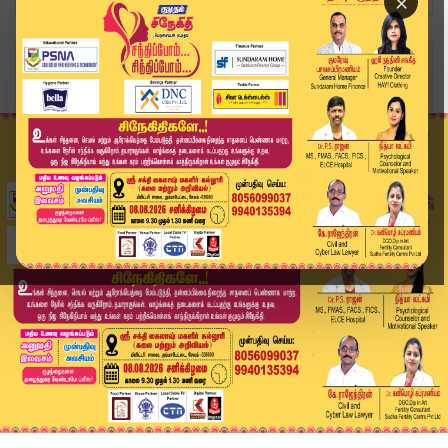
×
Home
வீடியோ ஸ்டோரி
ஓட்டுநரை தாக்கிய பேருந்து நிலைய உதவி மேலாளர் சஸ...