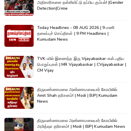
அதிகாரிகளை தள்ளிவிட்டு தப்பிய கும்பல்! |Gender
Detection|Crime
Today Headlines - 08 AUG 2026 | 9 மணி
தலைப்புச் செய்திகள் | 9 PM Headlines |
Kumudam News
TVK-வில் இணைந்த இரு Vijayabaskar-கள்..புதிய
பொறுப்புகள் | MR Vijayabaskar | CVijayabaskar |
CM Vijay
திருவண்ணாமலை அண்ணாமலையார் கோயிலில்
Amit Shah தரிசனம்! | Modi | BJP| Kumudam
News
திருவண்ணாமலை அண்ணாமலையார் கோயிலில்
அமித்ஷா தரிசனம்! | Modi | BJP| Kumudam News