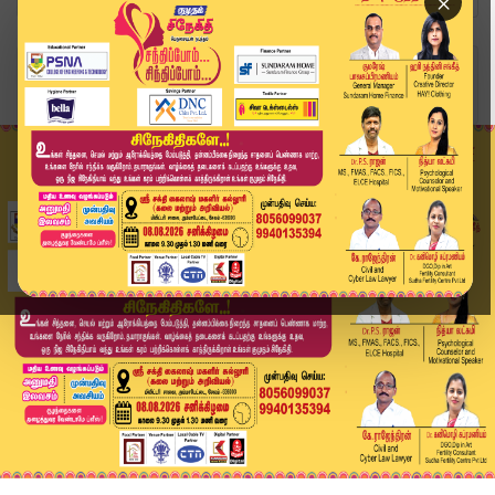
×
Home
வீடியோ ஸ்டோரி
BREAKING : சென்னை வாக்குப்பதிவு சதவீதம் அதிகாரப...