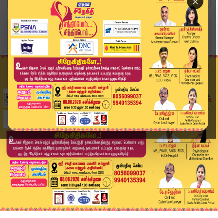
×
Home
வீடியோ ஸ்டோரி
BREAKING : தேர்தல் தோல்வி... கனிமொழி, உதயநிதியு...