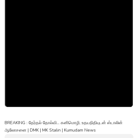
BREAKING : தேர்தல் தோல்வி... கனிமொழி, உதயநிதியுடன் ஸ்டாலின்
ஆலோசனை | DMK | MK Stalin | Kumudam News