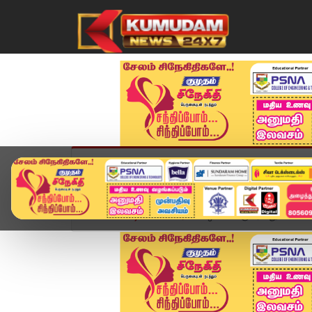
முகப்பு
விளையாட்டு
அண்மை
தமிழ்நாட
Home
வீடியோ ஸ்டோரி
ஒவ்வொருவர் மீதும் உண்டா