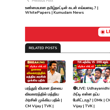
Previous Post
உண்மையான தமிழ்நாட்டின் கடன் எவ்வளவு..? |
WhitePapers | Kumudam News
L
RELATED POSTS
வீடியோ ஸ்டோரி
வீடியோ ஸ்டோரி
பரந்தூர் விமான நிலைய
🔴LIVE: Udhayanidhi
விவகாரத்தில் மத்திய
அப்டி என்ன தப்ப
அரசின் முக்கிய பதில் |
பேசிட்டாரு? | DMk | C
CM Vijay | TVK |
Vijay | TVK |