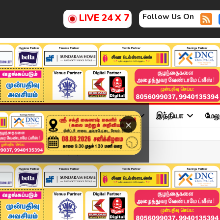
Follow Us On
LIVE 24 X 7
ு
சினிமா
அரசியல்
விளையாட்டு
இந்தியா
மேல
×
ன கடன் சுமை எவ்வளவு..? |...