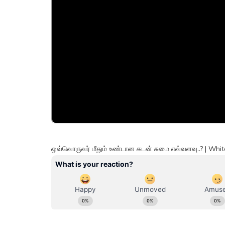
ஒவ்வொருவர் மீதும் உண்டான கடன் சுமை எவ்வளவு..? | Wh