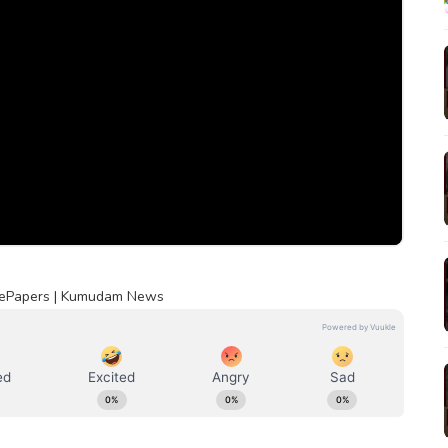
itePapers | Kumudam News