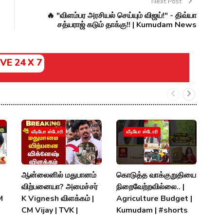
Next Post
🔥 "விளம்பர அரசியல் செய்யும் விஜய்!" - திவ்யா
சத்யராஜ் கடும் தாக்கு!! | Kumudam News
IVE 24 X 7
ச
வீடியோ ஸ்டோரி
வீடியோ ஸ்டோரி
வழ
அ
வ
ஆன்லைனில் மதுபானம்
கொடுத்த வாக்குறுதியை
H
விற்பனையா? அமைச்சர்
நிறைவேற்றவில்லை.. |
Q
M
K Vignesh விளக்கம் |
Agriculture Budget |
CM Vijay | TVK |
Kumudam | #shorts
P