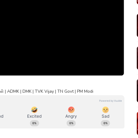
 | ADMK | DMK | TVK Vijay | TN Govt | PM Modi