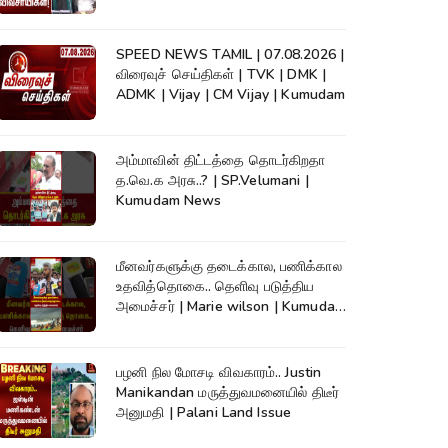
News
SPEED NEWS TAMIL | 07.08.2026 |
விரைவுச் செய்திகள் | TVK | DMK |
ADMK | Vijay | CM Vijay | Kumudam
அம்மாவின் திட்டத்தை தொடர்கிறதா
த.வெ.க அரசு..? | SP.Velumani |
Kumudam News
மீனவர்களுக்கு தடைக்கால, பணிக்கால
உதவித்தொகை.. தெளிவு படுத்திய
அமைச்சர் | Marie wilson | Kumudam
News
பழனி நில மோசடி விவகாரம்.. Justin
Manikandan மருத்துவமனையில் திடீர்
அனுமதி | Palani Land Issue