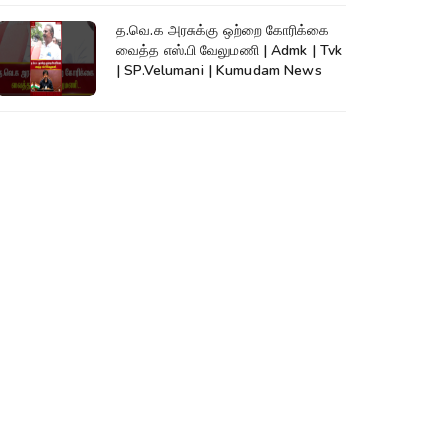
த.வெ.க அரசுக்கு ஒற்றை கோரிக்கை
வைத்த எஸ்.பி வேலுமணி | Admk | Tvk
| SP.Velumani | Kumudam News