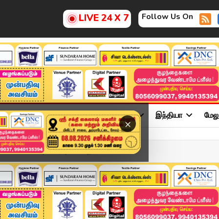
Follow Us On
LIVE 24 X 7
ு
சினிமா
அரசியல்
விளையாட்டு
இந்தியா
மேல
×
NOV 2025 | விரைவுச் செய்த...