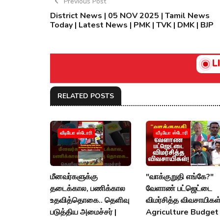
Previous Post
District News | 05 NOV 2025 | Tamil News
Today | Latest News | PMK | TVK | DMK | BJP
L
RELATED POSTS
வீடியோ ஸ்டோரி
வீடியோ ஸ்டோரி
மீனவர்களுக்கு
"வாக்குறுதி எங்கே?"
தடைக்கால, பணிக்கால
வேளாண் பட்ஜெட்டை
உதவித்தொகை.. தெளிவு
விமர்சித்த விவசாயிகள்
படுத்திய அமைச்சர் |
Agriculture Budget 