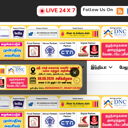
Follow Us On
LIVE 24 X 7
ு
சினிமா
அரசியல்
விளையாட்டு
இந்தியா
மேல
×
2026 | Tamil News Today ...