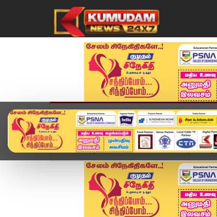
முகப்பு
விளையாட்டு
அண்மை
தமிழ்நாட
Home
வீடியோ ஸ்டோரி
District News | 25 May 