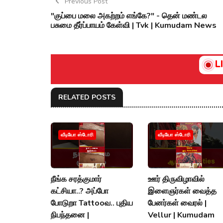
Previous Post
"குப்பை மலை அகற்றம் எங்கே?" - தென் மண்டல
பசுமை தீர்ப்பாயம் கேள்வி | Tvk | Kumudam News
L
RELATED POSTS
வீடியோ ஸ்டோரி
வீடியோ ஸ்டோரி
நீங்க சரத்குமார்
ஊர் திருவிழாவில்
கட்சியா..? அப்போ
இளைஞர்கள் வைத்த
போடுறா Tattooவ.. புதிய
பேனர்கள் வைரல் |
நிபந்தனை |
Vellur | Kumudam