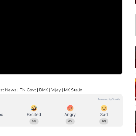
st News | TN Govt | DMK | Vijay | MK Stalin