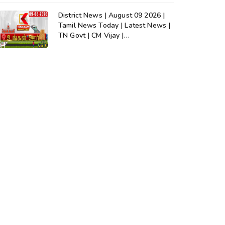
District News | August 09 2026 |
Tamil News Today | Latest News |
TN Govt | CM Vijay |
TVK|Tamilnadu