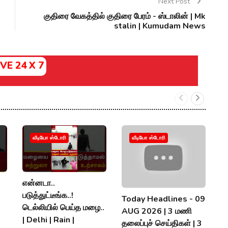
Next Post
குதிரை வேகத்தில் குதிரை பேரம் - ஸ்டாலின் | Mk
stalin | Kumudam News
IVE 24 X 7
வீடியோ ஸ்டோரி
வீடியோ ஸ்டோரி
என்னடா..
அ
படுத்துட்டீங்க..!
த
Today Headlines - 09
டெல்லியில் பெய்த மழை..
நி
AUG 2026 | 3 மணி
| Delhi | Rain |
ந
தலைப்புச் செய்திகள் | 3