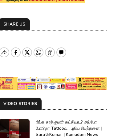
SHARE US
VIDEO STORIES
நீங்க சரத்குமார் கட்சியா..? அப்போ
போடுறா Tattooவ.. புதிய நிபந்தனை |
SarathKumar | Kumudam News