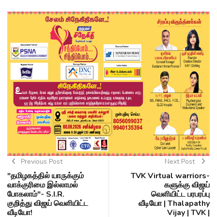
Previous Post
Next Post
"தமிழகத்தில் யாருக்கும்
TVK Virtual warriors-
வாக்குரிமை இல்லாமல்
களுக்கு விஜய்
போகலாம்"- S.I.R.
வெளியிட்ட பரபரப்பு
குறித்து விஜய் வெளியிட்ட
வீடியோ | Thalapathy
வீடியோ!
Vijay | TVK |