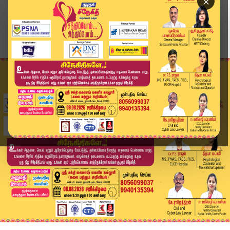
×
Home
வீடியோ ஸ்டோரி
8 வயதிற்கு முன்பே பருவமடையும் அறிகுறிகளை வெளிப்...