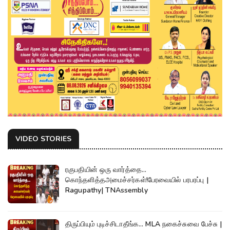
VIDEO STORIES
ரகுபதியின் ஒரு வார்த்தை...
கொந்தளித்தஅமைச்சர்கள்!பேரவையில் பரபரப்பு |
Ragupathy| TNAssembly
திருப்பியும் புடிச்சிடாதீங்க... MLA நகைச்சுவை பேச்சு |