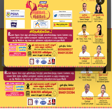
×
Home
வீடியோ ஸ்டோரி
சேக் அசீனாவுக்கு மர*ண தண்டனை! Sheikh Hasina | M...