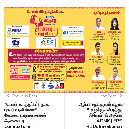
Previous Post
Next Post
"பெண் கடத்தப்பட்டதாக
ஆர்.பி.உதயகுமார் மீதான
புகார் வரவில்லை" -
5 வழக்குகள் ரத்து -
கோவை மாநகர காவல்
நீதிமன்றம் அதிரடி |
ஆணையர் |
ADMK | EPS |
Coimbatore |
RBUdhayakumar |