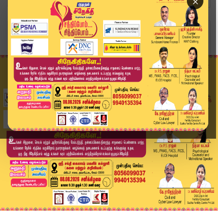
×
Home
வீடியோ ஸ்டோரி
"திமுகவை ஒழித்துவிடலாம் என தற்போது யார் யாரோ வந...