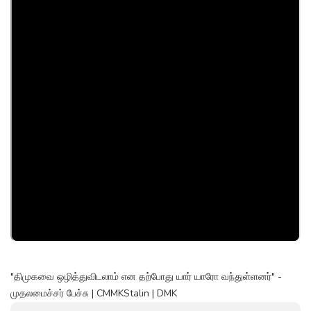
"திமுகவை ஒழித்துவிடலாம் என தற்போது யார் யாரோ வந்துள்ளனர்" -
முதலமைச்சர் பேச்சு | CMMKStalin | DMK