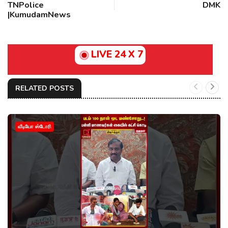
TNPolice
DMK
|KumudamNews
LIVE 24 X 7
RELATED POSTS
வீடியோ ஸ்டோரி