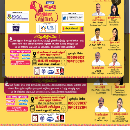
×
Home
வீடியோ ஸ்டோரி
செயல் தலைவர் பதவி கேட்கும்உதயநிதி..? கொடுக்க மற...