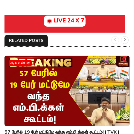
LIVE 24 X 7
RELATED POSTS
வீடியோ ஸ்டோரி
57 பேரில் 19 பேர் மட்டுமே வந்த எம்.பி.க்கள் கூட்டம்! | TVK |