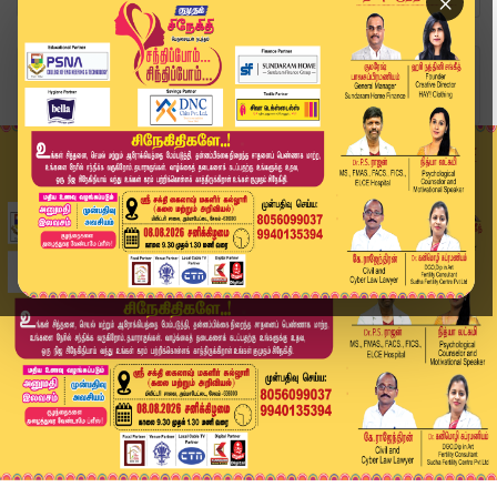
×
Home
வீடியோ ஸ்டோரி
சபரிமலையில் மூச்சுமுட்டும் கூட்டம்!.. 12 மணி நே...