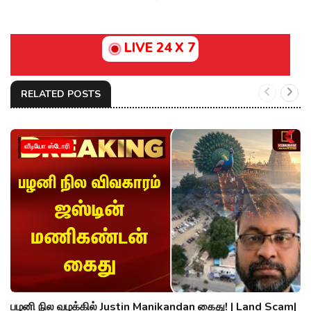
LIVE 24 X 7
RELATED POSTS
வீடியோ ஸ்டோரி
பழனி நில வழக்கில் Justin Manikandan கைது! | Land Scam|