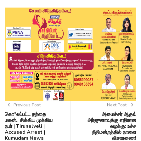
Previous Post
Next Post
கொ*லப்பட்ட தந்தை
அமைச்சர் ஆதவ்
மகன்.. சிக்கிய முக்கிய
அர்ஜுனாவுக்கு எதிரான
நபர் | Tirunelveli |
வழக்கு: உச்ச
Accused Arrest |
நீதிமன்றத்தில் நாளை
Kumudam News
விசாரணை!