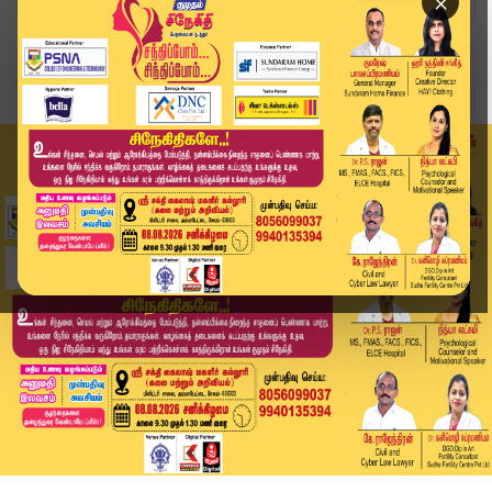
×
Home
வீடியோ ஸ்டோரி
யாரு எம்.எல்.ஏனே தெரியாதுயா.. அப்புறம் எப்படி இ...