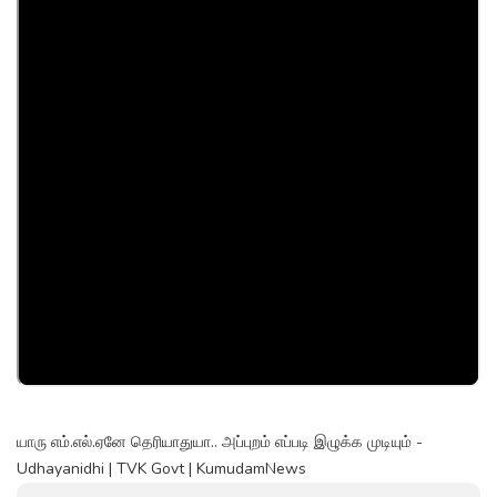
யாரு எம்.எல்.ஏனே தெரியாதுயா.. அப்புறம் எப்படி இழுக்க முடியும் -
Udhayanidhi | TVK Govt | KumudamNews