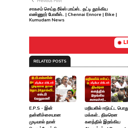
Previous Post
சாகசம் செய்த ரீல்ஸ் பாய்ஸ்.. தட்டி தூக்கிய
எண்ணூர் போலீஸ்.. | Chennai Ennore | Bike |
Kumudam News
L
RELATED POSTS
வீடியோ ஸ்டோரி
வீடியோ ஸ்டோரி
E.P.S - இன்
மறியலில் ஈடுபட்ட பொத
தன்னிச்சையான
மக்கள்.. திடீரென
முடிவால் தான்
களத்தில் இறங்கிய