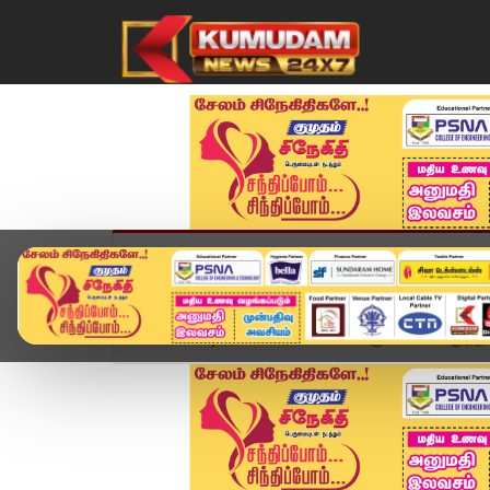
முகப்பு
விளையாட்டு
அண்மை
தமிழ்நாட
Home
வீடியோ ஸ்டோரி
பள்ளிக்குச் செல்ல மறுத்த