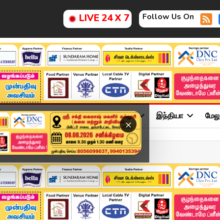
Follow Us On
LIVE 24 X 7
ு
சினிமா
அரசியல்
விளையாட்டு
இந்தியா
மேல
×
 மாணவன்.. சமாதானப்படுத்...