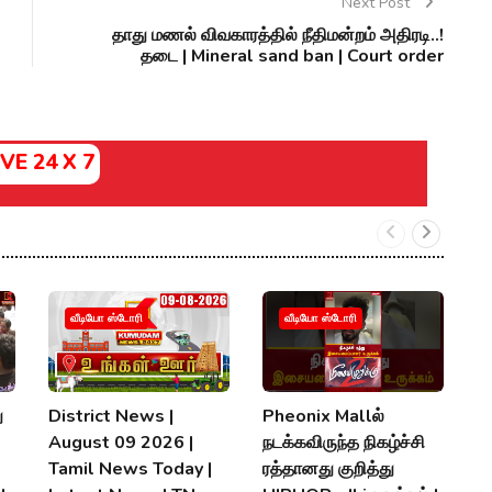
Next Post
தாது மணல் விவகாரத்தில் நீதிமன்றம் அதிரடி..!
தடை | Mineral sand ban | Court order
IVE 24 X 7
வீடியோ ஸ்டோரி
வீடியோ ஸ்டோரி
ு
District News |
Pheonix Mallல்
வ
August 09 2026 |
நடக்கவிருந்த நிகழ்ச்சி
ம
Tamil News Today |
ரத்தானது குறித்து
பக