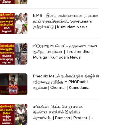
Kumudam News
E.P.S - இன் தன்னிச்சையான முடிவால்
தான் தொடர்தோல்வி.. Spvelumani
குற்றச்சாட்டு | Kumudam News
விடுமுறையையொட்டி முருகனை காண
குவிந்த பக்தர்கள் | Tiruchendhur |
Muruga | Kumudam News
Pheonix Mallல் நடக்கவிருந்த நிகழ்ச்சி
ரத்தானது குறித்து HIPHOPadhi
உருக்கம் | Chennai | Kumudam
News
மறியலில் ஈடுபட்ட பொது மக்கள்..
திடீரென களத்தில் இறங்கிய
அமைச்சர்.. | Ramesh | Protest |
Kumudam News