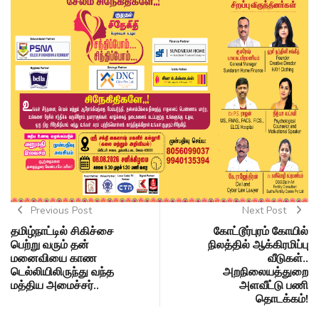
Previous Post
Next Post
தமிழ்நாட்டில் சிகிச்சை
கோட்டூர்புரம் கோயில்
பெற்று வரும் தன்
நிலத்தில் ஆக்கிரமிப்பு
மனைவியை காண
வீடுகள்..
டெல்லியிலிருந்து வந்த
அறநிலையத்துறை
மத்திய அமைச்சர்..
அளவீட்டு பணி
தொடக்கம்!