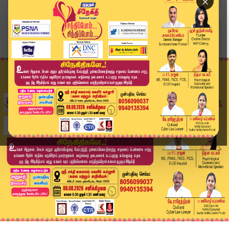
×
Home
வீடியோ ஸ்டோரி
அமித்ஷாவை சந்திக்கும் அன்புமணி? முடிவுக்கு வரும...