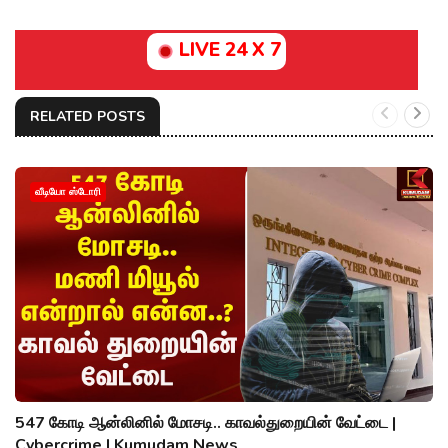
LIVE 24 X 7
RELATED POSTS
வீடியோ ஸ்டோரி
547 கோடி ஆன்லினில் மோசடி.. காவல்துறையின் வேட்டை |
Cybercrime | Kumudam News