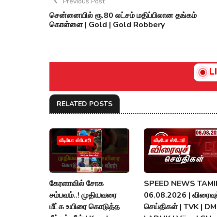
Previous Post
சென்னையில் ரூ.80 லட்சம் மதிப்பிலான தங்கம்
கொள்ளை | Gold | Gold Robbery
L
RELATED POSTS
வீடியோ ஸ்டோரி
வீடியோ ஸ்டோரி
கேரளாவில் சோக
SPEED NEWS TAMIL
சம்பவம்..! முதியவரை
06.08.2026 | விரைவுச
மீட்க உயிரை கொடுத்த
செய்திகள் | TVK | D