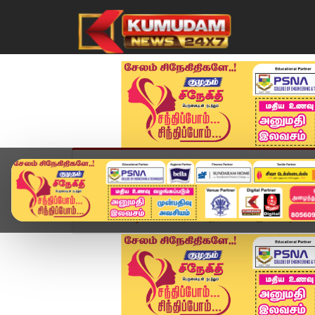
முகப்பு
விளையாட்டு
அண்மை
தமிழ்நாட
Home
வீடியோ ஸ்டோரி
தவெகவில் இணையும் செங்க