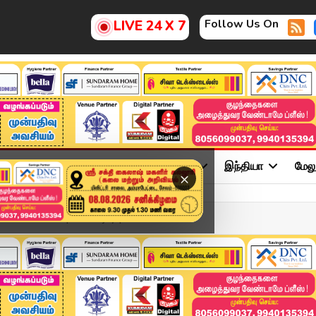
Follow Us On
LIVE 24 X 7
ு
சினிமா
அரசியல்
விளையாட்டு
இந்தியா
மேல
×
ோட்டையன்? | TVK Vijay | S...