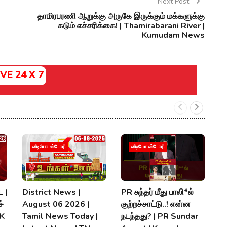
Next Post
தாமிரபரணி ஆறுக்கு அருகே இருக்கும் மக்களுக்கு
கடும் எச்சரிக்கை! | Thamirabarani River |
Kumudam News
IVE 24 X 7
வீடியோ ஸ்டோரி
வீடியோ ஸ்டோரி
 |
District News |
PR சுந்தர் மீது பாலி*ல்
நி
்
August 06 2026 |
குற்றச்சாட்டு..! என்ன
த
MK
Tamil News Today |
நடந்தது? | PR Sundar
மு