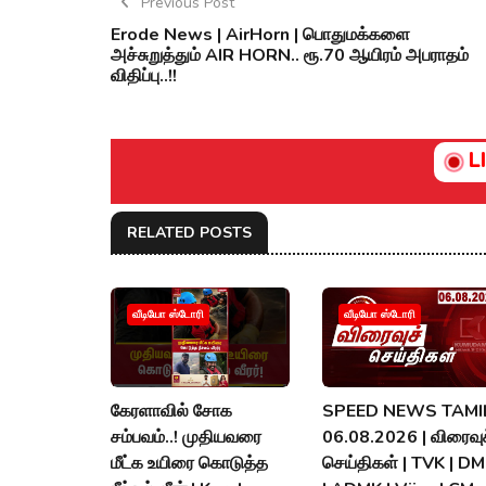
Previous Post
Erode News | AirHorn | பொதுமக்களை
அச்சுறுத்தும் AIR HORN.. ரூ.70 ஆயிரம் அபராதம்
விதிப்பு..!!
L
RELATED POSTS
வீடியோ ஸ்டோரி
வீடியோ ஸ்டோரி
கேரளாவில் சோக
SPEED NEWS TAMIL
சம்பவம்..! முதியவரை
06.08.2026 | விரைவுச
மீட்க உயிரை கொடுத்த
செய்திகள் | TVK | D