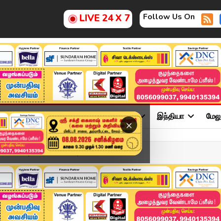
Follow Us On
LIVE 24 X 7
ு
சினிமா
அரசியல்
விளையாட்டு
இந்தியா
மேல
×
adline | 06 NOV 2025 | T...