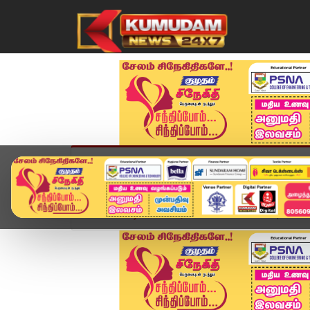
முகப்பு
விளையாட்டு
அண்மை
தமிழ்நாட
Home
வீடியோ ஸ்டோரி
Headlines Now | 3 PM He