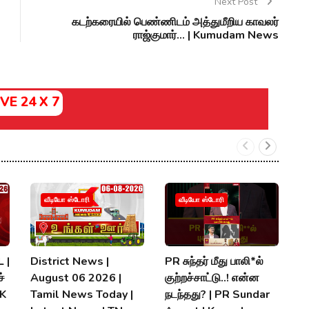
Next Post
கடற்கரையில் பெண்ணிடம் அத்துமீறிய காவலர்
ராஜ்குமார்... | Kumudam News
IVE 24 X 7
வீடியோ ஸ்டோரி
வீடியோ ஸ்டோரி
 |
District News |
PR சுந்தர் மீது பாலி*ல்
நி
்
August 06 2026 |
குற்றச்சாட்டு..! என்ன
த
MK
Tamil News Today |
நடந்தது? | PR Sundar
மு