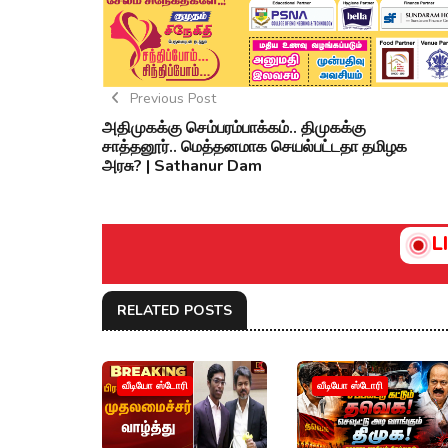
Previous Post
அதிமுகக்கு செம்பரம்பாக்கம்.. திமுகக்கு
சாத்தனூர்.. மெத்தனமாக செயல்பட்டதா தமிழக
அரசு? | Sathanur Dam
L
RELATED POSTS
வீடியோ ஸ்டோரி
வீடியோ ஸ்டோரி