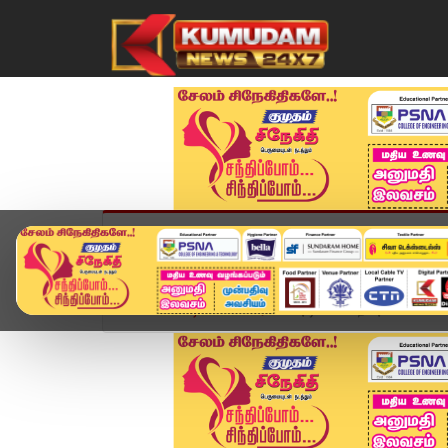
முகப்பு
விளையாட்டு
அண்மை
தமிழ்நாட
Home
வீடியோ ஸ்டோரி
புஷ்பா-2 சிறப்புக் காட்சி -