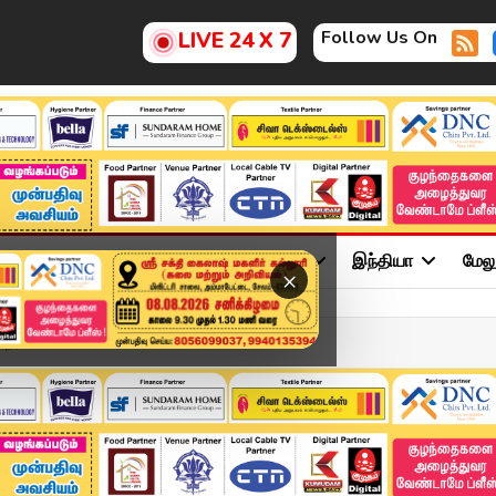
Follow Us On
LIVE 24 X 7
ு
சினிமா
அரசியல்
விளையாட்டு
இந்தியா
மேல
×
 நெரிசலால் பெண் பலி?...