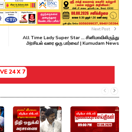
Next Post
All Time Lady Super Star ... சினிமாவிலிருந்து
அரசியல் வரை ஒரு பார்வை! | Kumudam News
IVE 24 X 7
வீடியோ ஸ்டோரி
வீடியோ ஸ்டோரி