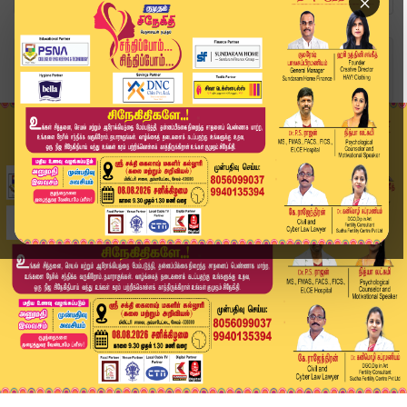
×
Home
வீடியோ ஸ்டோரி
TTV Dhinakaran | ADMK | இந்த தேர்தலில் இபிஎஸ்-ஐ...