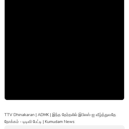
TTV Dhinakaran | ADMK | இந்த தேர்தலில் இபிஎஸ்-ஐ வீழ்த்துவதே
நோக்கம் - டிடிவி பேட்டி | Kumudam News