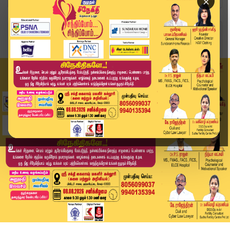
×
Home
வீடியோ ஸ்டோரி
மக்கள் தொகை அடிப்படையில் தொகுதி மறுசீரமைப்பை ஏற...