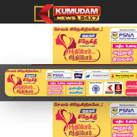
முகப்பு
விளையாட்டு
அண்மை
தமிழ்நாட
Home
வீடியோ ஸ்டோரி
மல்லிகைப் பூ வரத்து குறைவா