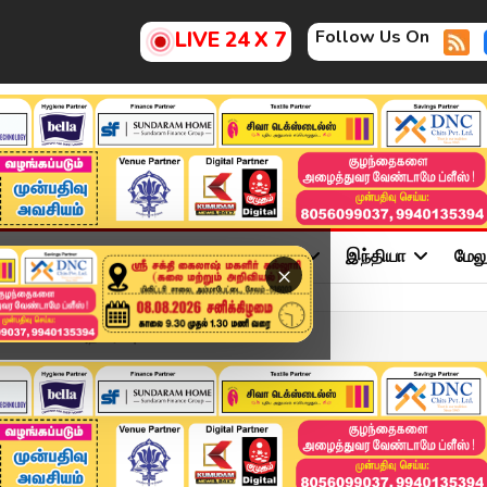
Follow Us On
LIVE 24 X 7
ு
சினிமா
அரசியல்
விளையாட்டு
இந்தியா
மேல
×
ல் விலை அதிகரிப்பு..!...