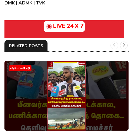
DMK | ADMK | TVK
LIVE 24 X 7
RELATED POSTS
வீடியோ ஸ்டோரி