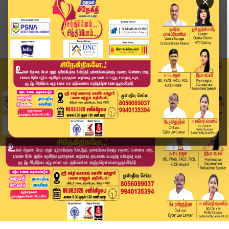
×
Home
வீடியோ ஸ்டோரி
கேரளாவில் ஸ்கை டைனிங்... - சிக்கிய சுற்றுலா பய...