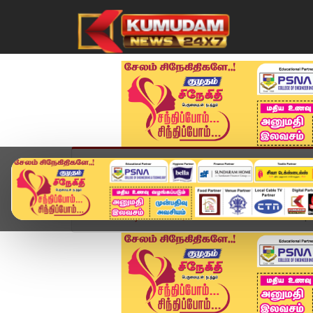
முகப்பு
விளையாட்டு
அண்மை
தமிழ்நாட
Home
வீடியோ ஸ்டோரி
SPEED NEWS TAMIL | 25 