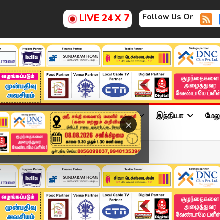
Follow Us On
LIVE 24 X 7
ு
சினிமா
அரசியல்
விளையாட்டு
இந்தியா
மேல
×
May 2026 | விரைவுச் செய்த...