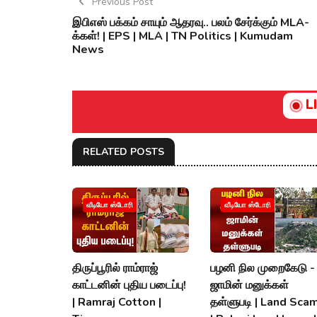
Previous Post
இபிஎஸ் பக்கம் சாயும் ஆதரவு.. பலம் சேர்க்கும் MLA-
க்கள்! | EPS | MLA | TN Politics | Kumudam
News
L
RELATED POSTS
வீடியோ ஸ்டோரி
வீடியோ ஸ்டோரி
திருப்பூரில் ராம்ராஜ்
பழனி நில முறைகேடு -
காட்டனின் புதிய படைப்பு!
ஜாமின் மனுக்கள்
| Ramraj Cotton |
தள்ளுபடி | Land Scam