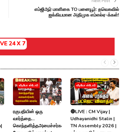
Next Post
எம்ஜிஆர் மாளிகை TO பனையூர்: தவெகவில்
ஐக்கியமான அதிமுக எம்எல்ஏ-க்கள்!
IVE 24 X 7
வ
வீடியோ ஸ்டோரி
வீடியோ ஸ்டோரி
ரொ
ப
ர
ரகுபதியின் ஒரு
🔴LIVE : CM Vijay |
V
வார்த்தை...
Udhayanidhi Stalin |
|
கொந்தளித்தஅமைச்சர்கள்!
TN Assembly 2026 |
P