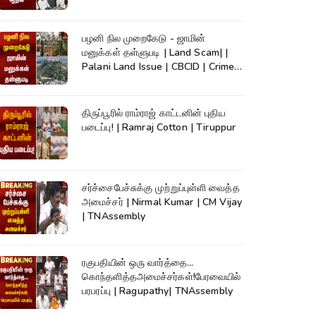
TVK
பழனி நில முறைகேடு - ஜாமின்
மனுக்கள் தள்ளுபடி | Land Scam| |
Palani Land Issue | CBCID | Crime
News
திருப்பூரில் ராம்ராஜ் காட்டனின் புதிய
படைப்பு! | Ramraj Cotton | Tiruppur
சர்ச்சைபேச்சுக்கு முற்றுப்புள்ளி வைத்த
அமைச்சர் | Nirmal Kumar | CM Vijay
| TNAssembly
ரகுபதியின் ஒரு வார்த்தை...
கொந்தளித்தஅமைச்சர்கள்!பேரவையில்
பரபரப்பு | Ragupathy| TNAssembly