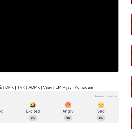
 | DMK | TVK | ADMK | Vijay | CM Vijay | Kumudam