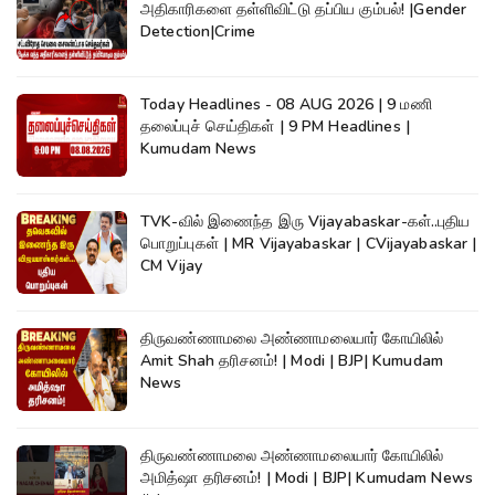
அதிகாரிகளை தள்ளிவிட்டு தப்பிய கும்பல்! |Gender
Detection|Crime
Today Headlines - 08 AUG 2026 | 9 மணி
தலைப்புச் செய்திகள் | 9 PM Headlines |
Kumudam News
TVK-வில் இணைந்த இரு Vijayabaskar-கள்..புதிய
பொறுப்புகள் | MR Vijayabaskar | CVijayabaskar |
CM Vijay
திருவண்ணாமலை அண்ணாமலையார் கோயிலில்
Amit Shah தரிசனம்! | Modi | BJP| Kumudam
News
திருவண்ணாமலை அண்ணாமலையார் கோயிலில்
அமித்ஷா தரிசனம்! | Modi | BJP| Kumudam News