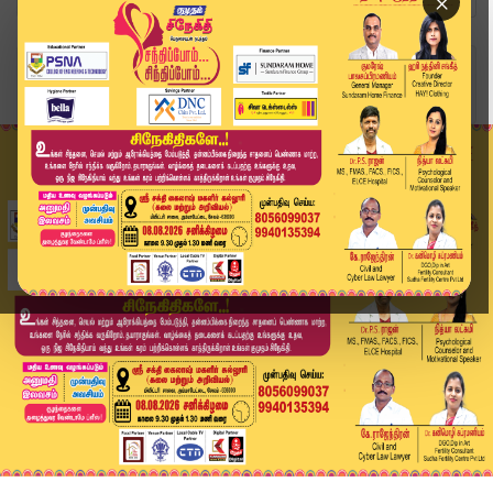
×
Home
வீடியோ ஸ்டோரி
"2021 தேர்தலில் திமுக ஆட்சி அமைய காரணமாக இருந்த...