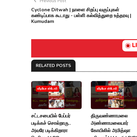
Previous Post
Cyclone Ditwah | நாளை சிறப்பு வகுப்புகள்
கண்டிப்பாக கூடாது - பள்ளி கல்வித்துறை உத்தரவு |
Kumudam
L
RELATED POSTS
வீடியோ ஸ்டோரி
வீடியோ ஸ்டோரி
சட்டசபையில் பேப்பர்
திருவண்ணாமலை
படிக்கச் சொல்றாரு..
அண்ணாமலையார்
அவரே படிக்கிறாரா
கோயிலில் அமித்ஷா