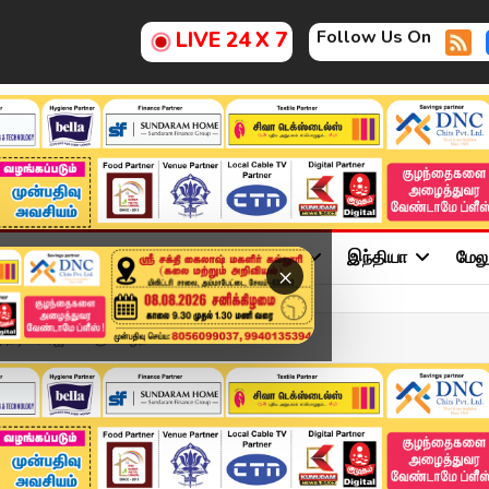
Follow Us On
LIVE 24 X 7
ு
சினிமா
அரசியல்
விளையாட்டு
இந்தியா
மேல
×
டிகர் ரஜினிக்கு வாழ்நாள...