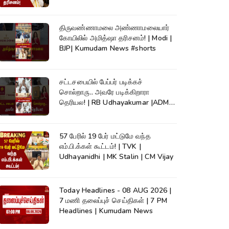
திருவண்ணாமலை அண்ணாமலையார்
கோயிலில் அமித்ஷா தரிசனம்! | Modi |
BJP| Kumudam News #shorts
சட்டசபையில் பேப்பர் படிக்கச்
சொல்றாரு.. அவரே படிக்கிறாரா
தெரியல! | RB Udhayakumar |ADMK|
EPS #shorts
57 பேரில் 19 பேர் மட்டுமே வந்த
எம்.பி.க்கள் கூட்டம்! | TVK |
Udhayanidhi | MK Stalin | CM Vijay
Today Headlines - 08 AUG 2026 |
7 மணி தலைப்புச் செய்திகள் | 7 PM
Headlines | Kumudam News