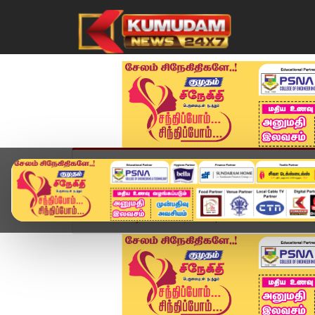
முகப்பு
விளையாட்டு
அண்மை
தமிழ்நாட
Home
வீடியோ ஸ்டோரி
Special Honour Award | ந