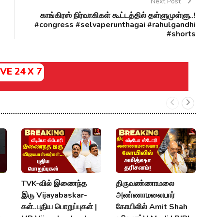
Next Post
காங்கிரஸ் நிர்வாகிகள் கூட்டத்தில் தள்ளுமுள்ளு..!
#congress #selvaperunthagai #rahulgandhi
#shorts
IVE 24 X 7
வீடியோ ஸ்டோரி
வீடியோ ஸ்டோரி
TVK-வில் இணைந்த
திருவண்ணாமலை
57
இரு Vijayabaskar-
அண்ணாமலையார்
மட
கள்..புதிய பொறுப்புகள் |
கோயிலில் Amit Shah
கூ