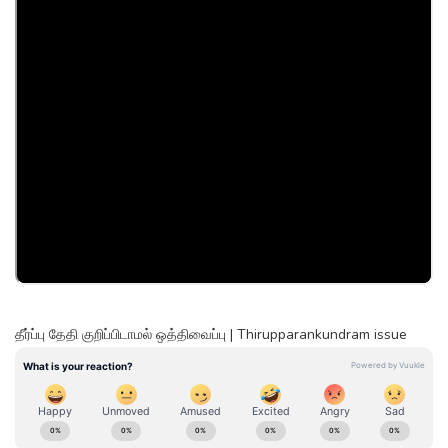
தீர்ப்பு தேதி குறிப்பிடாமல் ஒத்திவைப்பு | Thirupparankundram issue