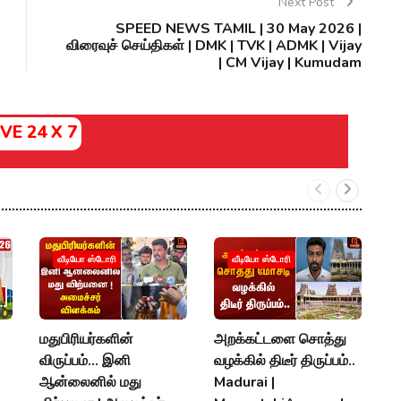
Next Post
SPEED NEWS TAMIL | 30 May 2026 |
விரைவுச் செய்திகள் | DMK | TVK | ADMK | Vijay
| CM Vijay | Kumudam
IVE 24 X 7
எம
வீடியோ ஸ்டோரி
வீடியோ ஸ்டோரி
தே
C
M
மதுபிரியர்களின்
அறக்கட்டளை சொத்து
D
விருப்பம்... இனி
வழக்கில் திடீர் திருப்பம்..
ஆன்லைனில் மது
Madurai |
A