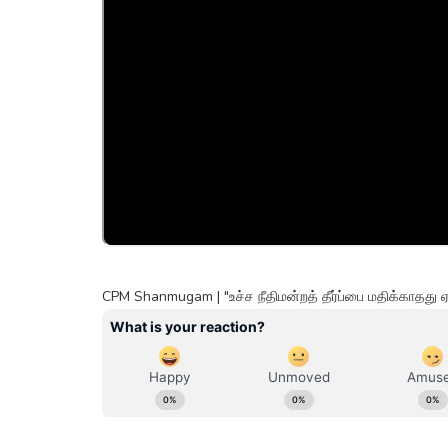
CPM Shanmugam | "உச்ச நீதிமன்றத் தீர்ப்பை மதிக்காதத