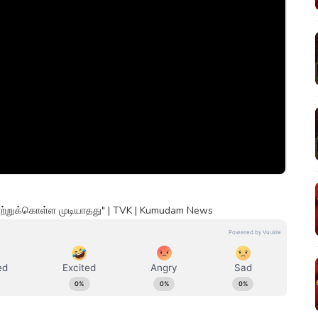
ு ஏற்றுக்கொள்ள முடியாதது" | TVK | Kumudam News