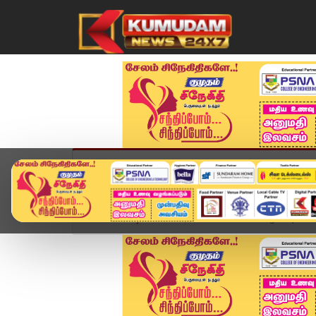
முகப்பு
விளையாட்டு
அண்மை
தமிழ்நாட
Home
வீடியோ ஸ்டோரி
CPM Shanmugam | "உச்ச நீ