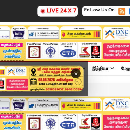
Follow Us On
LIVE 24 X 7
ு
சினிமா
அரசியல்
விளையாட்டு
இந்தியா
மேல
×
திமன்றத் தீர்ப்பை மதிக்...