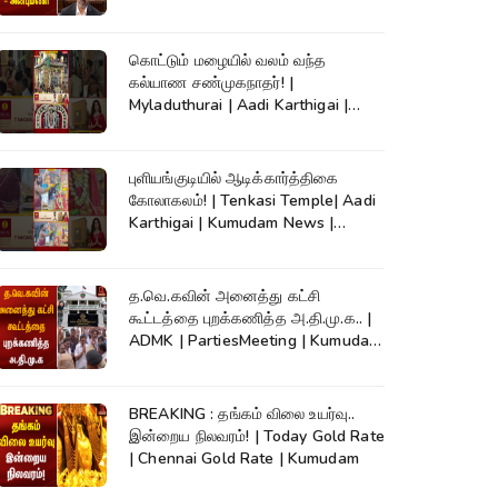
| CM Vijay
கொட்டும் மழையில் வலம் வந்த
கல்யாண சண்முகநாதர்! |
Myladuthurai | Aadi Karthigai |
Kumudam News |
புளியங்குடியில் ஆடிக்கார்த்திகை
கோலாகலம்! | Tenkasi Temple| Aadi
Karthigai | Kumudam News |
#shorts
த.வெ.கவின் அனைத்து கட்சி
கூட்டத்தை புறக்கணித்த அ.தி.மு.க.. |
ADMK | PartiesMeeting | Kumudam
News
BREAKING : தங்கம் விலை உயர்வு..
இன்றைய நிலவரம்! | Today Gold Rate
| Chennai Gold Rate | Kumudam