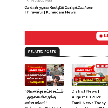
Previous Post
செங்கல் சூளை மேஸ்திரி வெட்டிக்கொ*லை |
Thiruvarur | Kumudam News
L
RELATED POSTS
வீடியோ ஸ்டோரி
வீடியோ ஸ்டோரி
"அனைத்து கட்சி கூட்டம்
District News |
- முதலமைச்சருக்கு
August 08 2026 |
என்ன ஈகோ?" -
Tamil News Today |