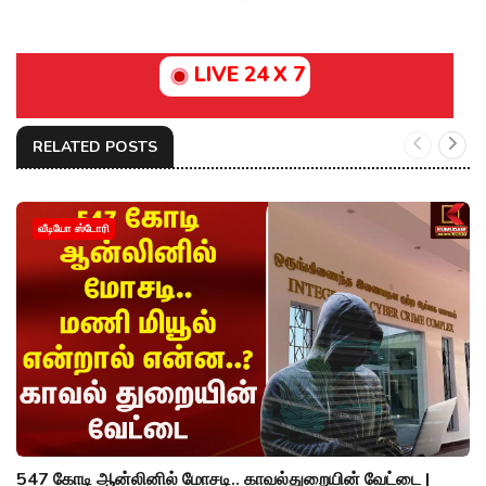
LIVE 24 X 7
RELATED POSTS
வீடியோ ஸ்டோரி
547 கோடி ஆன்லினில் மோசடி.. காவல்துறையின் வேட்டை |