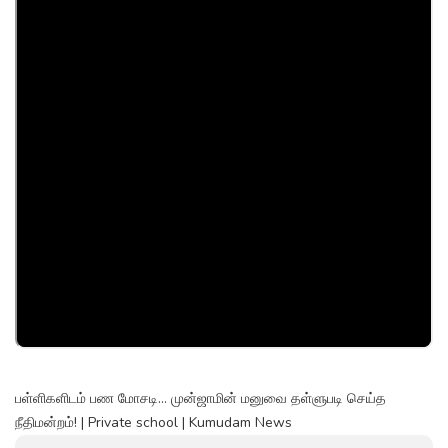
பள்ளிகளிடம் பண மோசடி... முன்ஜாமின் மனுவை தள்ளுபடி செய்த
நீதிமன்றம்! | Private school | Kumudam News