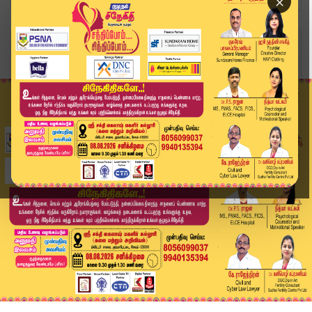
×
Home
வீடியோ ஸ்டோரி
பள்ளிகளிடம் பண மோசடி... முன்ஜாமின் மனுவை தள்ளுப...