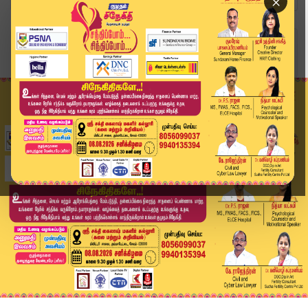
×
Home
வீடியோ ஸ்டோரி
ஆணவப் படுகொலை தடுப்பு சட்டம் - முடித்துவைப்பு |...