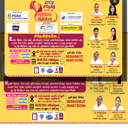
×
Home
வீடியோ ஸ்டோரி
🔴Live: "அதிமுகவும் தவெகவும் ஒன்றுதான்" - அமைச்...