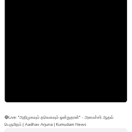
🔴Live: "அதிமுகவும் தவெகவும் ஒன்றுதான்" - அமைச்சர் ஆதவ்
பெருமிதம் | Aadhav Arjuna | Kumudam News