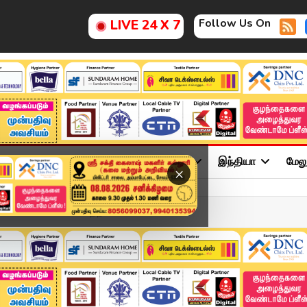
Follow Us On
LIVE 24 X 7
ு
சினிமா
அரசியல்
விளையாட்டு
இந்தியா
மேல
×
்லை..! உண்மையை உடைத்த #Th...