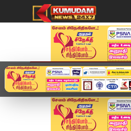
முகப்பு
விளையாட்டு
அண்மை
தமிழ்நாட
Home
வீடியோ ஸ்டோரி
TVK கூட்டணியில் சேரவில