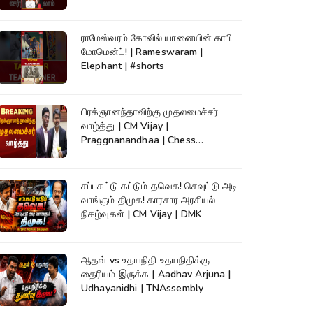
ராமேஸ்வரம் கோவில் யானையின் காபி
மோமென்ட்! | Rameswaram |
Elephant | #shorts
பிரக்ஞானந்தாவிற்கு முதலமைச்சர்
வாழ்த்து | CM Vijay |
Praggnanandhaa | Chess
Champion |KumudamNews
சப்பகட்டு கட்டும் தவெக! செவுட்டு அடி
வாங்கும் திமுக! காரசார அரசியல்
நிகழ்வுகள் | CM Vijay | DMK
ஆதவ் vs உதயநிதி உதயநிதிக்கு
தைரியம் இருக்க | Aadhav Arjuna |
Udhayanidhi | TNAssembly