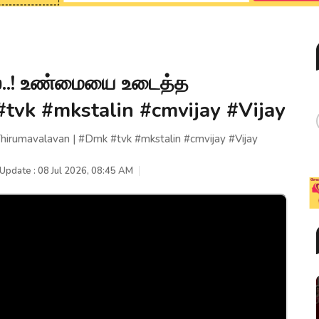
ை..! உண்மையை உடைத்த
tvk #mkstalin #cmvijay #Vijay
irumavalavan | #Dmk #tvk #mkstalin #cmvijay #Vijay
 Update : 08 Jul 2026, 08:45 AM