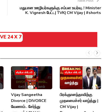
Next Post
மதுபான ஊழியர்களுக்கு சம்பள உயர்வு..! Minister
K. Vignesh பேட்ட| TVK| CM Vijay | #shorts
IVE 24 X 7
வீடியோ ஸ்டோரி
வீடியோ ஸ்டோரி
Vijay Sangeetha
பிரக்ஞானந்தாவிற்கு
சப
Divorce | DIVORCE
முதலமைச்சர் வாழ்த்து |
செ
வேணாம்.. சேர்ந்து
CM Vijay |
த