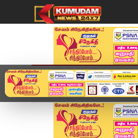
முகப்பு
விளையாட்டு
அண்மை
தமிழ்நாட
Home
வீடியோ ஸ்டோரி
SPEED NEWS TAMIL | Jun