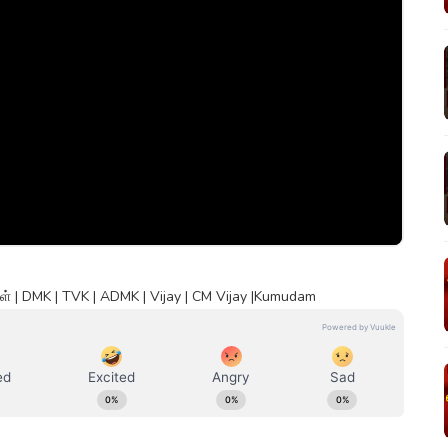
் | DMK | TVK | ADMK | Vijay | CM Vijay |Kumudam