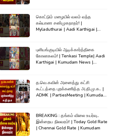
| CM Vijay
கொட்டும் மழையில் வலம் வந்த
கல்யாண சண்முகநாதர்! |
Myladuthurai | Aadi Karthigai |
Kumudam News |
புளியங்குடியில் ஆடிக்கார்த்திகை
கோலாகலம்! | Tenkasi Temple| Aadi
Karthigai | Kumudam News |
#shorts
த.வெ.கவின் அனைத்து கட்சி
கூட்டத்தை புறக்கணித்த அ.தி.மு.க.. |
ADMK | PartiesMeeting | Kumudam
News
BREAKING : தங்கம் விலை உயர்வு..
இன்றைய நிலவரம்! | Today Gold Rate
| Chennai Gold Rate | Kumudam