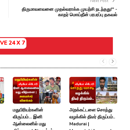
Next Post
திருமாவளவனை முதல்வராக்க முயற்சி நடந்தது!" -
காதர் மொய்தீன் பரபரப்பு தகவல்
IVE 24 X 7
எம
வீடியோ ஸ்டோரி
வீடியோ ஸ்டோரி
தே
C
M
மதுபிரியர்களின்
அறக்கட்டளை சொத்து
D
விருப்பம்... இனி
வழக்கில் திடீர் திருப்பம்..
ஆன்லைனில் மது
Madurai |
A