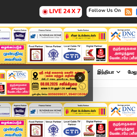
Follow Us On
LIVE 24 X 7
ு
சினிமா
அரசியல்
விளையாட்டு
இந்தியா
மேல
×
 30 - 2026 | விரைவுச் செய...