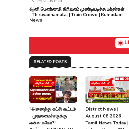
Previous Post
ஆனி பௌர்ணமி கிரிவலம் முண்டியடித்த பக்தர்கள்
| Thiruvannamalai | Train Crowd | Kumudam
News
L
RELATED POSTS
வீடியோ ஸ்டோரி
வீடியோ ஸ்டோரி
"அனைத்து கட்சி கூட்டம்
District News |
- முதலமைச்சருக்கு
August 08 2026 |
என்ன ஈகோ?" -
Tamil News Today |