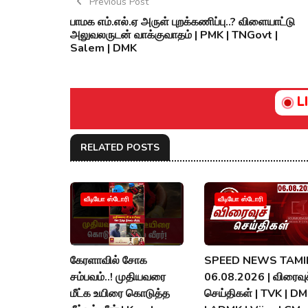
Previous Post
பாமக எம்.எல்.ஏ அருள் புறக்கணிப்பு..? விளையாட்டு
அலுவலருடன் வாக்குவாதம் | PMK | TNGovt |
Salem | DMK
L
RELATED POSTS
வீடியோ ஸ்டோரி
வீடியோ ஸ்டோரி
கேரளாவில் சோக
SPEED NEWS TAMIL
சம்பவம்..! முதியவரை
06.08.2026 | விரைவுச
மீட்க உயிரை கொடுத்த
செய்திகள் | TVK | D