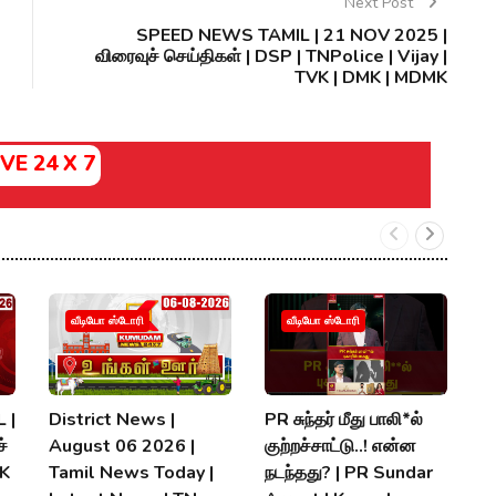
Next Post
SPEED NEWS TAMIL | 21 NOV 2025 |
விரைவுச் செய்திகள் | DSP | TNPolice | Vijay |
TVK | DMK | MDMK
IVE 24 X 7
வீடியோ ஸ்டோரி
வீடியோ ஸ்டோரி
 |
District News |
PR சுந்தர் மீது பாலி*ல்
நி
்
August 06 2026 |
குற்றச்சாட்டு..! என்ன
த
MK
Tamil News Today |
நடந்தது? | PR Sundar
மு