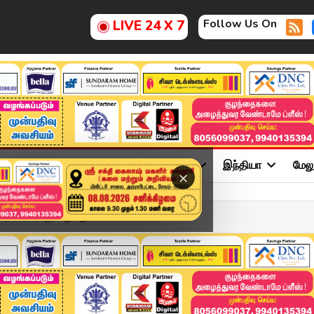
Follow Us On
LIVE 24 X 7
ு
சினிமா
அரசியல்
விளையாட்டு
இந்தியா
மேல
×
 நகைப்புக்குரியது- து...