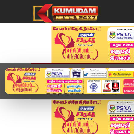
முகப்பு
விளையாட்டு
அண்மை
தமிழ்நாட
Home
வீடியோ ஸ்டோரி
நயினார் நாகேந்திரன் பேச்சு