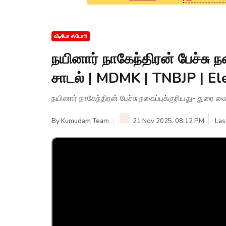
வீடியோ ஸ்டோரி
நயினார் நாகேந்திரன் பேச்சு
சாடல் | MDMK | TNBJP | El
நயினார் நாகேந்திரன் பேச்சு நகைப்புக்குரியது- துரை
By
Kumudam Team
21 Nov 2025, 08:12 PM
Las