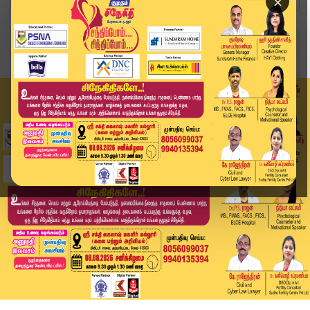
×
Home
வீடியோ ஸ்டோரி
"முதலமைச்சர் ஸ்டாலினுக்கு தேர்தல் பயம் வந்துவிட...