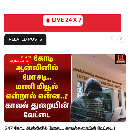
LIVE 24 X 7
RELATED POSTS
வீடியோ ஸ்டோரி
547 கோடி ஆன்லினில் மோசடி.. காவல்துறையின் வேட்டை |