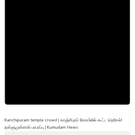
Kanchipuram temple crowd | காஞ்சிபுரம் கோயிலில் கூட்ட நெரிசல்!
தள்ளுமுள்ளால் பரபரப்பு | Kumudam News