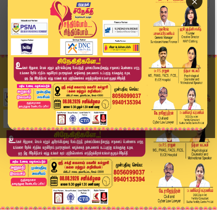
×
Home
வீடியோ ஸ்டோரி
Kanchipuram temple crowd | காஞ்சிபுரம் கோயிலில்...