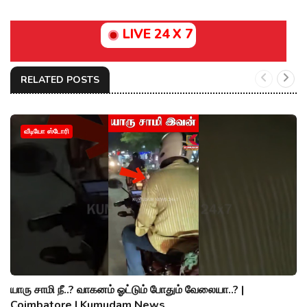
LIVE 24 X 7
RELATED POSTS
வீடியோ ஸ்டோரி
யாரு சாமி நீ..? வாகனம் ஓட்டும் போதும் வேலையா..? |
Coimbatore | Kumudam News