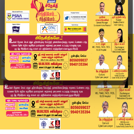
×
Home
வீடியோ ஸ்டோரி
ஏன் நாங்கெல்லாம் கோட் சூட் போடக் கூடாதா..? | Ku...