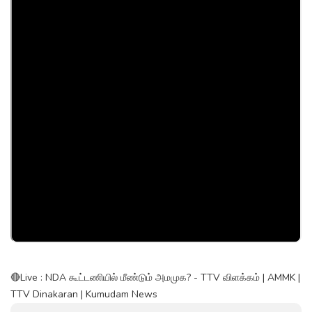
🔴Live : NDA கூட்டணியில் மீண்டும் அமமுக? - TTV விளக்கம் | AMMK |
TTV Dinakaran | Kumudam News