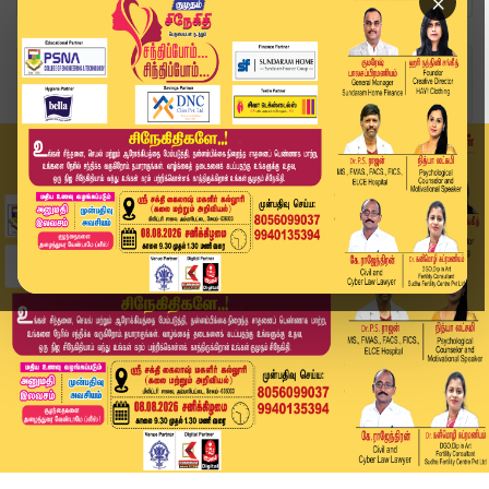
×
Home
வீடியோ ஸ்டோரி
🔴Live : NDA கூட்டணியில் மீண்டும் அமமுக? - TTV ...