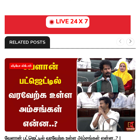
LIVE 24 X 7
RELATED POSTS
வீடியோ ஸ்டோரி
வேளான் பட்ஜெட்டில் வரவேற்க உள்ள அம்சங்கள் என்ன..? |