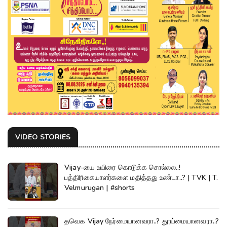
VIDEO STORIES
Vijay-யை உயிரை கொடுக்க சொல்லல..!
பத்திரிகையாளர்களை மதித்தது உண்டா..? | TVK | T.
Velmurugan | #shorts
தவெக Vijay நேர்மையானவரா..? தூய்மையானவரா..?