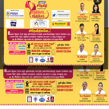
×
Home
வீடியோ ஸ்டோரி
ஆளுநர் தலையீடு குறித்து கடும் கண்டனம்.. பரபரக்க...