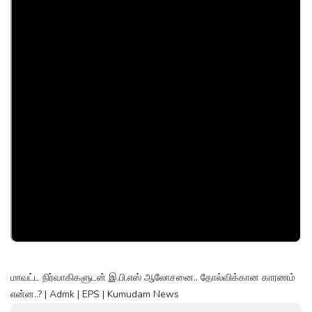
மாவட்ட நிர்வாகிகளுடன் இ.பி.எஸ் ஆலோசனை.. தோல்விக்கான காரணம்
என்ன..? | Admk | EPS | Kumudam News