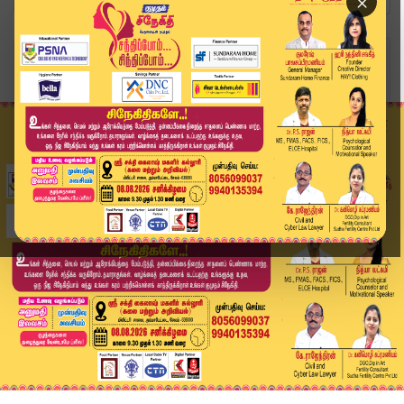
×
Home
வீடியோ ஸ்டோரி
மாவட்ட நிர்வாகிகளுடன் இ.பி.எஸ் ஆலோசனை.. தோல்விக...