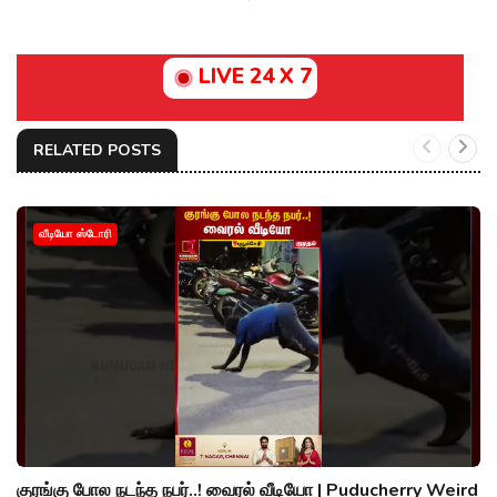
LIVE 24 X 7
RELATED POSTS
வீடியோ ஸ்டோரி
குரங்கு போல நடந்த நபர்..! வைரல் வீடியோ | Puducherry Weird