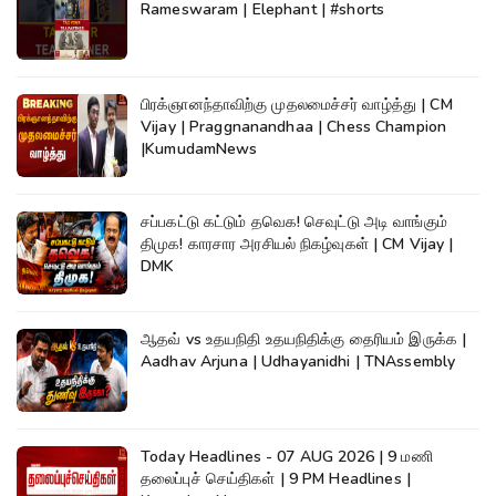
Rameswaram | Elephant | #shorts
பிரக்ஞானந்தாவிற்கு முதலமைச்சர் வாழ்த்து | CM
Vijay | Praggnanandhaa | Chess Champion
|KumudamNews
சப்பகட்டு கட்டும் தவெக! செவுட்டு அடி வாங்கும்
திமுக! காரசார அரசியல் நிகழ்வுகள் | CM Vijay |
DMK
ஆதவ் vs உதயநிதி உதயநிதிக்கு தைரியம் இருக்க |
Aadhav Arjuna | Udhayanidhi | TNAssembly
Today Headlines - 07 AUG 2026 | 9 மணி
தலைப்புச் செய்திகள் | 9 PM Headlines |