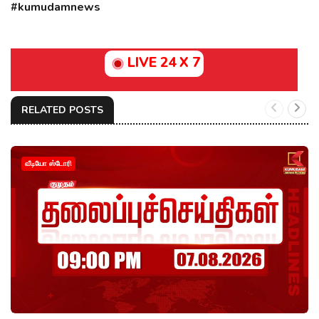
#kumudamnews
LIVE 24 X 7
RELATED POSTS
வீடியோ ஸ்டோரி