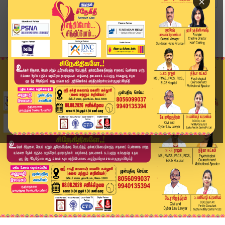
×
Home
வீடியோ ஸ்டோரி
மீனாட்சி அம்மன் தீர்ப்பை தமிழில் சொன்ன நீதிபதிக...