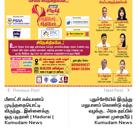
Previous Post
Next Post
மீனாட்சி கல்யாணம்
புதுச்சேரியில் இருந்து
முடிந்ததையொட்டி
மதுபானம் கொண்டு வந்த
விருந்து.. இன்னைக்கு
வழக்கு.. அரசு தரப்பில்
ஒரு புடிதான் | Madurai |
நாளை முறையீடு |
Kumudam News
Kumudam News