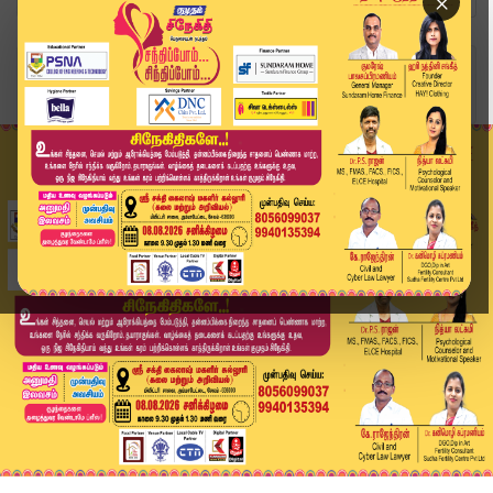
×
Home
வீடியோ ஸ்டோரி
சேலத்தில் திமுக நிர்வாகி சுட்டுக்கொ*ல முக்கிய ம...