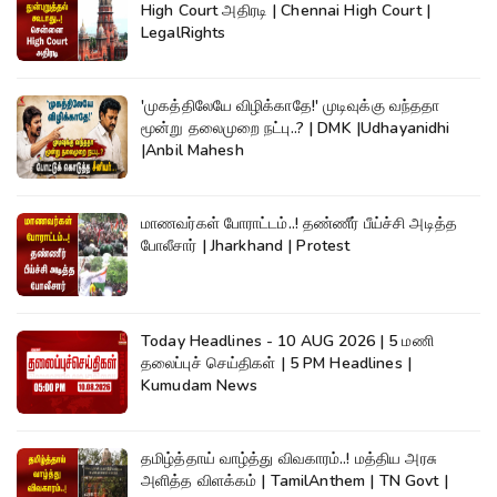
High Court அதிரடி | Chennai High Court |
LegalRights
'முகத்திலேயே விழிக்காதே!' முடிவுக்கு வந்ததா
மூன்று தலைமுறை நட்பு..? | DMK |Udhayanidhi
|Anbil Mahesh
மாணவர்கள் போராட்டம்..! தண்ணீர் பீய்ச்சி அடித்த
போலீசார் | Jharkhand | Protest
Today Headlines - 10 AUG 2026 | 5 மணி
தலைப்புச் செய்திகள் | 5 PM Headlines |
Kumudam News
தமிழ்த்தாய் வாழ்த்து விவகாரம்..! மத்திய அரசு
அளித்த விளக்கம் | TamilAnthem | TN Govt |