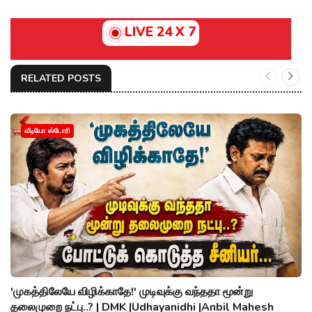
LIVE 24 X 7
RELATED POSTS
வீடியோ ஸ்டோரி
'முகத்திலேயே விழிக்காதே!' முடிவுக்கு வந்ததா மூன்று
தலைமுறை நட்பு..? | DMK |Udhayanidhi |Anbil Mahesh