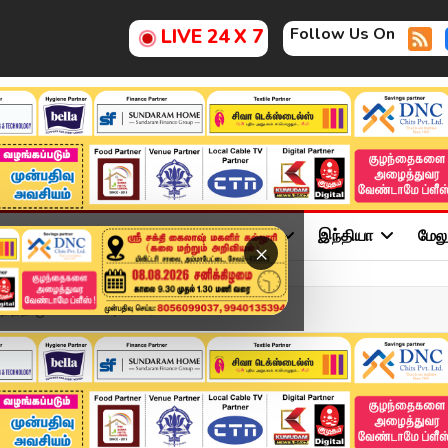
Follow Us On
LIVE 24 X 7
ு
சினிமா
அரசியல்
விளையாட்டு
இந்தியா
மேல
×
த்த முன்னாள் கவுன்சிலர்கள...