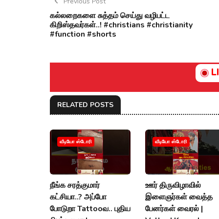
Previous Post
கல்லறைகளை சுத்தம் செய்து வழிபட்ட
கிறிஸ்தவர்கள்..! #christians #christianity
#function #shorts
L
RELATED POSTS
வீடியோ ஸ்டோரி
வீடியோ ஸ்டோரி
நீங்க சரத்குமார்
ஊர் திருவிழாவில்
கட்சியா..? அப்போ
இளைஞர்கள் வைத்த
போடுறா Tattooவ.. புதிய
பேனர்கள் வைரல் |