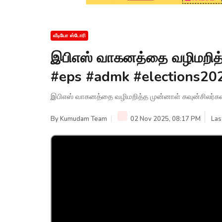
வீடியோ ஸ்டோரி
இபிஎஸ் வாகனத்தை வழிமறித்த
#eps #admk #elections20
இபிஎஸ் வாகனத்தை வழிமறித்த முன்னாள் கவுன்சிலர்கள
By
Kumudam Team
02 Nov 2025, 08:17 PM
Las