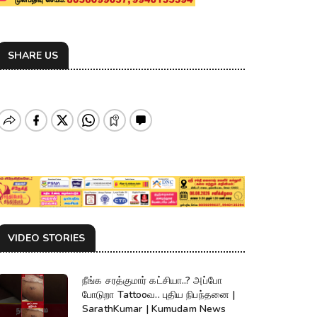
SHARE US
VIDEO STORIES
நீங்க சரத்குமார் கட்சியா..? அப்போ
போடுறா Tattooவ.. புதிய நிபந்தனை |
SarathKumar | Kumudam News