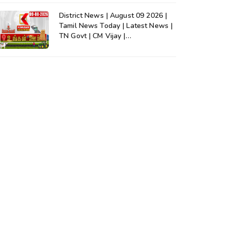
District News | August 09 2026 |
Tamil News Today | Latest News |
TN Govt | CM Vijay |
TVK|Tamilnadu