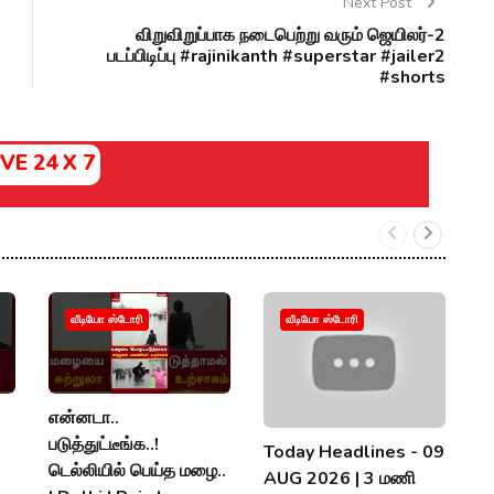
Next Post
விறுவிறுப்பாக நடைபெற்று வரும் ஜெயிலர்-2
படப்பிடிப்பு #rajinikanth #superstar #jailer2
#shorts
IVE 24 X 7
வீடியோ ஸ்டோரி
வீடியோ ஸ்டோரி
என்னடா..
அ
படுத்துட்டீங்க..!
த
Today Headlines - 09
டெல்லியில் பெய்த மழை..
நி
AUG 2026 | 3 மணி