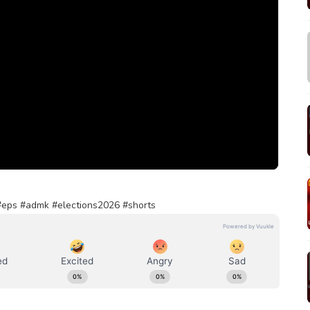
 #eps #admk #elections2026 #shorts