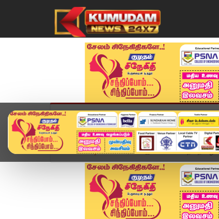
முகப்பு
விளையாட்டு
அண்மை
தமிழ்நாட
Home
வீடியோ ஸ்டோரி
இபிஎஸ் வாகனத்தை வழிமறி